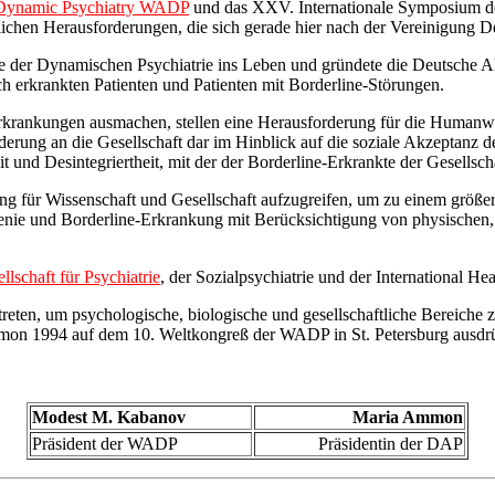
r Dynamic Psychiatry WADP
und das XXV. Internationale Symposium 
ichen Herausforderungen, die sich gerade hier nach der Vereinigung De
e der Dynamischen Psychiatrie ins Leben und gründete die Deutsche A
h erkrankten Patienten und Patienten mit Borderline-Störungen.
Erkrankungen ausmachen, stellen eine Herausforderung für die Humanwi
derung an die Gesellschaft dar im Hinblick auf die soziale Akzeptanz 
t und Desintegriertheit, mit der der Borderline-Erkrankte der Gesellscha
ng für Wissenschaft und Gesellschaft aufzugreifen, um zu einem größe
nie und Borderline-Erkrankung mit Berücksichtigung von physischen, p
llschaft für Psychiatrie
, der Sozialpsychiatrie und der International Hea
eten, um psychologische, biologische und gesellschaftliche Bereiche z
on 1994 auf dem 10. Weltkongreß der WADP in St. Petersburg ausdrück
Modest M. Kabanov
Maria Ammon
Präsident der WADP
Präsidentin der DAP